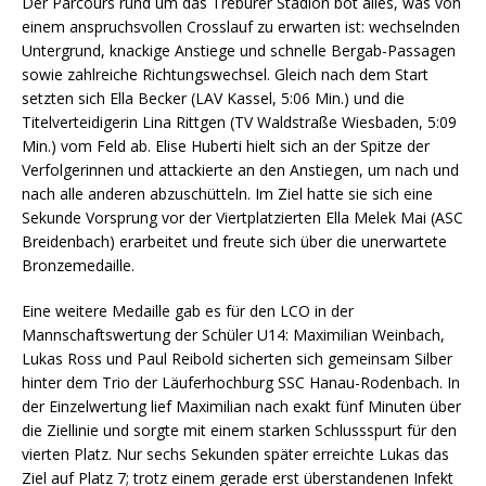
Der Parcours rund um das Treburer Stadion bot alles, was von
einem anspruchsvollen Crosslauf zu erwarten ist: wechselnden
Untergrund, knackige Anstiege und schnelle Bergab-Passagen
sowie zahlreiche Richtungswechsel. Gleich nach dem Start
setzten sich Ella Becker (LAV Kassel, 5:06 Min.) und die
Titelverteidigerin Lina Rittgen (TV Waldstraße Wiesbaden, 5:09
Min.) vom Feld ab. Elise Huberti hielt sich an der Spitze der
Verfolgerinnen und attackierte an den Anstiegen, um nach und
nach alle anderen abzuschütteln. Im Ziel hatte sie sich eine
Sekunde Vorsprung vor der Viertplatzierten Ella Melek Mai (ASC
Breidenbach) erarbeitet und freute sich über die unerwartete
Bronzemedaille.
Eine weitere Medaille gab es für den LCO in der
Mannschaftswertung der Schüler U14: Maximilian Weinbach,
Lukas Ross und Paul Reibold sicherten sich gemeinsam Silber
hinter dem Trio der Läuferhochburg SSC Hanau-Rodenbach. In
der Einzelwertung lief Maximilian nach exakt fünf Minuten über
die Ziellinie und sorgte mit einem starken Schlussspurt für den
vierten Platz. Nur sechs Sekunden später erreichte Lukas das
Ziel auf Platz 7; trotz einem gerade erst überstandenen Infekt