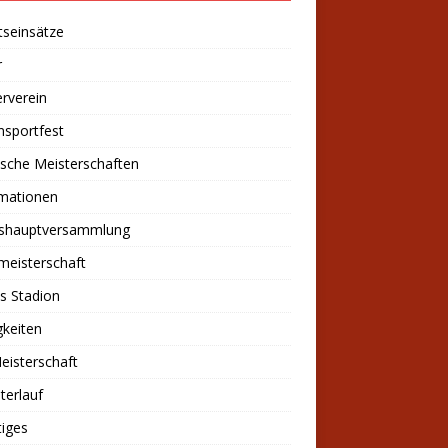
tseinsätze
r
rverein
nsportfest
sche Meisterschaften
rmationen
eshauptversammlung
meisterschaft
s Stadion
keiten
eisterschaft
sterlauf
iges