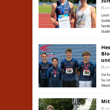
zum
Jun
Leon 
Südde
fand
Stadi
Hes
Blo
und
Jun
Da ha
Su-Li
Meist
Mit
Jun