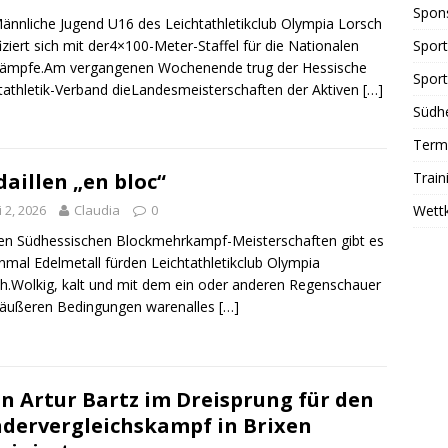
Spon
ännliche Jugend U16 des Leichtathletikclub Olympia Lorsch
fiziert sich mit der4×100-Meter-Staffel für die Nationalen
Sport
kämpfe.Am vergangenen Wochenende trug der Hessische
Sport
tathletik-Verband dieLandesmeisterschaften der Aktiven
[…]
Südhe
Term
Train
aillen „en bloc“
Wett
i 2, 2026
Claudia
0
en Südhessischen Blockmehrkampf-Meisterschaften gibt es
nmal Edelmetall fürden Leichtathletikclub Olympia
h.Wolkig, kalt und mit dem ein oder anderen Regenschauer
 äußeren Bedingungen warenalles
[…]
n Artur Bartz im Dreisprung für den
dervergleichskampf in Brixen