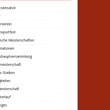
tseinsätze
r
rverein
nsportfest
sche Meisterschaften
rmationen
eshauptversammlung
meisterschaft
s Stadion
keiten
eisterschaft
sterlauf
iges