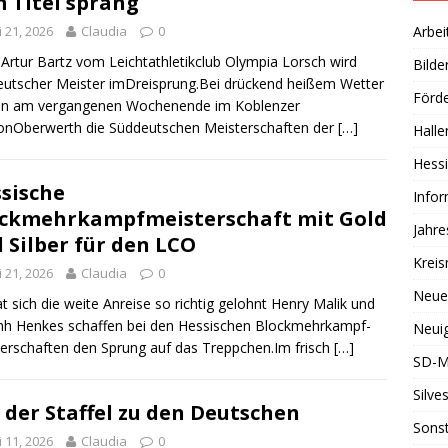
 Titel sprang
i 21, 2026
Claudia
0
Arbei
Artur Bartz vom Leichtathletikclub Olympia Lorsch wird
Bilde
utscher Meister imDreisprung.Bei drückend heißem Wetter
Förde
en am vergangenen Wochenende im Koblenzer
onOberwerth die Süddeutschen Meisterschaften der
[…]
Halle
Hessi
sische
Info
ckmehrkampfmeisterschaft mit Gold
Jahr
 Silber für den LCO
Kreis
i 21, 2026
Claudia
0
Neue
t sich die weite Anreise so richtig gelohnt Henry Malik und
nh Henkes schaffen bei den Hessischen Blockmehrkampf-
Neuig
erschaften den Sprung auf das Treppchen.Im frisch
[…]
SD-M
Silve
 der Staffel zu den Deutschen
Sonst
i 11, 2026
Claudia
0