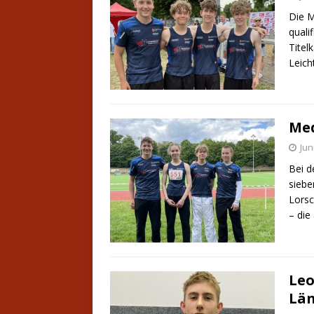
Die M
quali
Titel
Leich
Med
Jun
Bei d
siebe
Lorsc
– die
Leo
Län