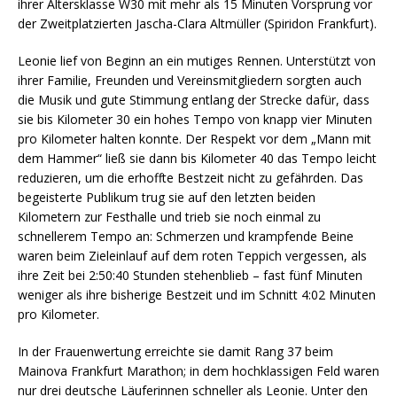
ihrer Altersklasse W30 mit mehr als 15 Minuten Vorsprung vor
der Zweitplatzierten Jascha-Clara Altmüller (Spiridon Frankfurt).
Leonie lief von Beginn an ein mutiges Rennen. Unterstützt von
ihrer Familie, Freunden und Vereinsmitgliedern sorgten auch
die Musik und gute Stimmung entlang der Strecke dafür, dass
sie bis Kilometer 30 ein hohes Tempo von knapp vier Minuten
pro Kilometer halten konnte. Der Respekt vor dem „Mann mit
dem Hammer“ ließ sie dann bis Kilometer 40 das Tempo leicht
reduzieren, um die erhoffte Bestzeit nicht zu gefährden. Das
begeisterte Publikum trug sie auf den letzten beiden
Kilometern zur Festhalle und trieb sie noch einmal zu
schnellerem Tempo an: Schmerzen und krampfende Beine
waren beim Zieleinlauf auf dem roten Teppich vergessen, als
ihre Zeit bei 2:50:40 Stunden stehenblieb – fast fünf Minuten
weniger als ihre bisherige Bestzeit und im Schnitt 4:02 Minuten
pro Kilometer.
In der Frauenwertung erreichte sie damit Rang 37 beim
Mainova Frankfurt Marathon; in dem hochklassigen Feld waren
nur drei deutsche Läuferinnen schneller als Leonie. Unter den