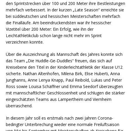
den Sprintstrecken über 100 und 200 Meter ihre Bestleistungen
mehrfach verbessert. In der kurzen „Late Season“ erreichte sie
bei süddeutschen und hessischen Meisterschaften mehrfach
die Finalläufe. Am beeindruckendsten war ihr hessischer
Vizetitel über 200 Meter: Ein Erfolg, wie ihn der
Leichtathletikclub schon lange nicht mehr im Sprint
verzeichnen konnte.
Über die Auszeichnung als Mannschaft des Jahres konnte sich
das Team „Die Huddle-Ge-Duddles“ freuen, das sich auf
Kreisebene den Titel in der Kinderleichtathletik der Klasse U12
sicherte. Nathan Altenhofen, Milena Birk, Elise Huberti, Anna
Junghanns, Anne Lenya Knapp, Paul Reibold, Lukas und Peter
Ross sowie Louisa Schäffner und Emma Seedorf überzeugten
mit mannschaftlicher Geschlossenheit und schlugen die stärker
eingeschätzten Teams aus Lampertheim und Viernheim
überraschend.
In diesem Jahr soll es erstmals nach zwei Jahren Corona-
bedingter Unterbrechung wieder eine normale Freiluftsaison
von Mai bis September mit Meisterschaften ab Kreisebene für