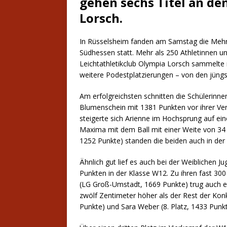
gehen sechs Titel an de
Lorsch.
In Rüsselsheim fanden am Samstag die Mehrk
Südhessen statt. Mehr als 250 Athletinnen u
Leichtathletikclub Olympia Lorsch sammelte
weitere Podestplatzierungen – von den jüngst
Am erfolgreichsten schnitten die Schülerinne
Blumenschein mit 1381 Punkten vor ihrer Ve
steigerte sich Arienne im Hochsprung auf ein
Maxima mit dem Ball mit einer Weite von 34
1252 Punkte) standen die beiden auch in d
Ähnlich gut lief es auch bei der Weiblichen 
Punkten in der Klasse W12. Zu ihren fast 300
(LG Groß-Umstadt, 1669 Punkte) trug auch e
zwölf Zentimeter höher als der Rest der Kon
Punkte) und Sara Weber (8. Platz, 1433 Pun