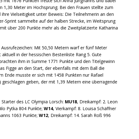
15 mit 1676 Punkten freute sich Anna Junghanns und dabei
n 1,30 Meter im Hochsprung. Bei den Frauen stellte zum
ihre Vielseitigkeit unter Beweis: Die Teilnehmerin an den
-Sprint sammelte auf der halben Strecke, im Weitsprung
it über 200 Punkte mehr als die Zweitplatzierte Katharina
 Ausrufezeichen: Mit 50,50 Metern warf er fünf Meter
 aktuell in der hessischen Bestenliste Rang 5. Gute
 brachten ihm in Summe 1771 Punkte und den Titelgewinn
as Figge an den Start, der ebenfalls mit dem Ball die
Am Ende musste er sich mit 1458 Punkten nur Rafael
) geschlagen geben, der mit 1,39 Metern eine überragende
d Starter des LC Olympia Lorsch:
MU18
, Dreikampf: 2. Leon
Nilo Pytka 804 Punkte;
W14
, Vierkampf: 8. Louisa Schäffner
ghanns 1063 Punkte;
W12
, Dreikampf: 14. Sarah Roß 996