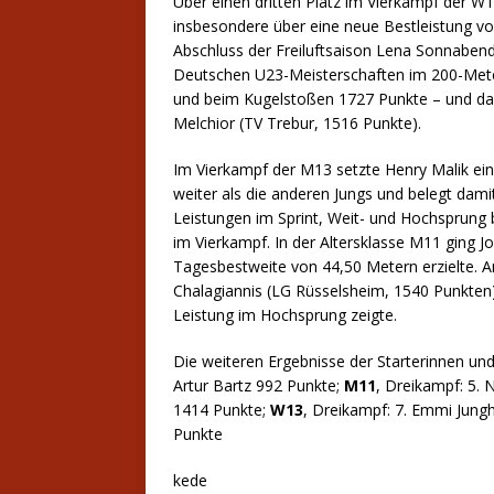
Über einen dritten Platz im Vierkampf der W
insbesondere über eine neue Bestleistung vo
Abschluss der Freiluftsaison Lena Sonnabend 
Deutschen U23-Meisterschaften im 200-Meter
und beim Kugelstoßen 1727 Punkte – und dam
Melchior (TV Trebur, 1516 Punkte).
Im Vierkampf der M13 setzte Henry Malik ein
weiter als die anderen Jungs und belegt damit
Leistungen im Sprint, Weit- und Hochsprung
im Vierkampf. In der Altersklasse M11 ging Jo
Tagesbestweite von 44,50 Metern erzielte. 
Chalagiannis (LG Rüsselsheim, 1540 Punkten
Leistung im Hochsprung zeigte.
Die weiteren Ergebnisse der Starterinnen un
Artur Bartz 992 Punkte;
M11
, Dreikampf: 5. 
1414 Punkte;
W13
, Dreikampf: 7. Emmi Jun
Punkte
kede