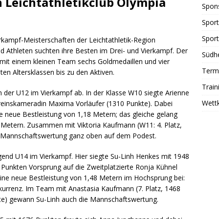
n Leichtathletikclub Olympia
Spon
Sport
Sport
ampf-Meisterschaften der Leichtathletik-Region
nd Athleten suchten ihre Besten im Drei- und Vierkampf. Der
Südhe
 mit einem kleinen Team sechs Goldmedaillen und vier
Term
en Altersklassen bis zu den Aktiven.
Train
n der U12 im Vierkampf ab. In der Klasse W10 siegte Arienne
Wett
reinskameradin Maxima Vorläufer (1310 Punkte). Dabei
e neue Bestleistung von 1,18 Metern; das gleiche gelang
 Metern. Zusammen mit Viktoria Kaufmann (W11: 4. Platz,
er Mannschaftswertung ganz oben auf dem Podest.
Jugend U14 im Vierkampf. Hier siegte Su-Linh Henkes mit 1948
 Punkten Vorsprung auf die Zweitplatzierte Ronja Kühnel
ine neue Bestleistung von 1,48 Metern im Hochsprung bei:
kurrenz. Im Team mit Anastasia Kaufmann (7. Platz, 1468
kte) gewann Su-Linh auch die Mannschaftswertung.