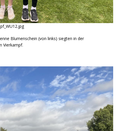
pf_WU12.jpg
enne Blumenschein (von links) siegten in der
m Vierkampf.