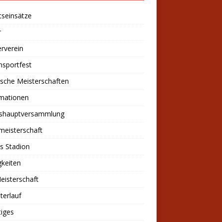
tseinsätze
r
rverein
nsportfest
sche Meisterschaften
rmationen
eshauptversammlung
meisterschaft
s Stadion
keiten
eisterschaft
sterlauf
iges