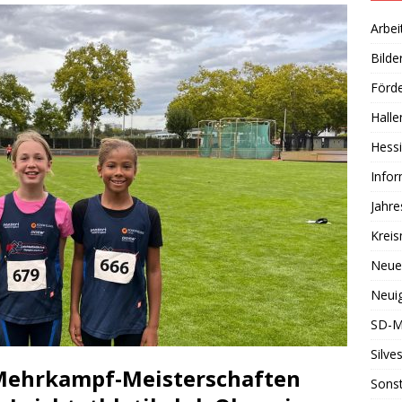
Arbei
Bilde
Förde
Halle
Hessi
Info
Jahr
Kreis
Neue
Neuig
SD-M
Silve
 Mehrkampf-Meisterschaften
Sonst