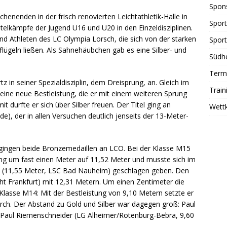
Spon
nenden in der frisch renovierten Leichtathletik-Halle in
Sport
telkämpfe der Jugend U16 und U20 in den Einzeldisziplinen.
nd Athleten des LC Olympia Lorsch, die sich von der starken
Sport
lügeln ließen. Als Sahnehäubchen gab es eine Silber- und
Südhe
Term
 in seiner Spezialdisziplin, dem Dreisprung, an. Gleich im
Train
eine neue Bestleistung, die er mit einem weiteren Sprung
 durfte er sich über Silber freuen. Der Titel ging an
Wett
e), der in allen Versuchen deutlich jenseits der 13-Meter-
gingen beide Bronzemedaillen an LCO. Bei der Klasse M15
ung um fast einen Meter auf 11,52 Meter und musste sich im
 (11,55 Meter, LSC Bad Nauheim) geschlagen geben. Den
acht Frankfurt) mit 12,31 Metern. Um einen Zentimeter die
Klasse M14: Mit der Bestleistung von 9,10 Metern setzte er
rch. Der Abstand zu Gold und Silber war dagegen groß: Paul
 Paul Riemenschneider (LG Alheimer/Rotenburg-Bebra, 9,60