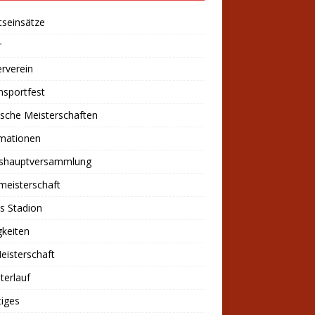
tseinsätze
r
rverein
nsportfest
sche Meisterschaften
rmationen
eshauptversammlung
meisterschaft
s Stadion
keiten
eisterschaft
sterlauf
iges