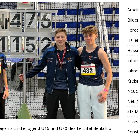
Arbei
Bilde
Förde
Halle
Hessi
Info
Jahr
Kreis
Neue
Neuig
SD-M
Silve
igen sich die Jugend U16 und U20 des Leichtathletikclub
Sonst