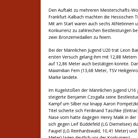
Den Auftakt zu mehreren Meisterschafts-Woche
Frankfurt-Kalbach machten die Hessischen Ti
Mit am Start waren auch sechs Athletinnen u
Konkurrenz zu zahlreichen Bestleistungen bef
zwei Bronzemedaillen zu feiern.
Bei der Männlichen Jugend U20 trat Leon Bartz
ersten Versuch gelang ihm mit 12,88 Metern 
auf 12,86 Meter auch bestätigen konnte. Damit
Maximilian Fern (13,68 Meter, TSV Heiligenrod
Marke landete.
Im Kugelstoßen der Männlichen Jugend U16 
steigerte Benjamin Czogalla seine Bestleist
Kampf um Silber nur knapp Aaron Pompetzki
Titel sicherte sich Ferdinand Taschke (Eintr
Nase vorn hatte dagegen Henry Malik in der 
sich gegen Leif Büddefeld (LG Diemelsee) du
Faupel (LG Reinhardswald, 10,41 Meter) und
Meter) lagen deutlich vor der Konkurrenz.