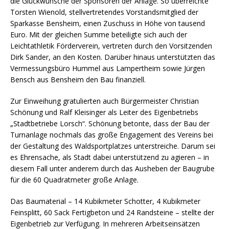
die Glückwünsche der Sponsoren der Anlage. So überreichte
Torsten Wienold, stellvertretendes Vorstandsmitglied der
Sparkasse Bensheim, einen Zuschuss in Höhe von tausend
Euro. Mit der gleichen Summe beteiligte sich auch der
Leichtathletik Förderverein, vertreten durch den Vorsitzenden
Dirk Sander, an den Kosten. Darüber hinaus unterstützten das
Vermessungsbüro Hummel aus Lampertheim sowie Jürgen
Bensch aus Bensheim den Bau finanziell.
Zur Einweihung gratulierten auch Bürgermeister Christian
Schönung und Ralf Kleisinger als Leiter des Eigenbetriebs
„Stadtbetriebe Lorsch“. Schönung betonte, dass der Bau der
Turnanlage nochmals das große Engagement des Vereins bei
der Gestaltung des Waldsportplatzes unterstreiche. Darum sei
es Ehrensache, als Stadt dabei unterstützend zu agieren – in
diesem Fall unter anderem durch das Ausheben der Baugrube
für die 60 Quadratmeter große Anlage.
Das Baumaterial – 14 Kubikmeter Schotter, 4 Kubikmeter
Feinsplitt, 60 Sack Fertigbeton und 24 Randsteine – stellte der
Eigenbetrieb zur Verfügung. In mehreren Arbeitseinsätzen