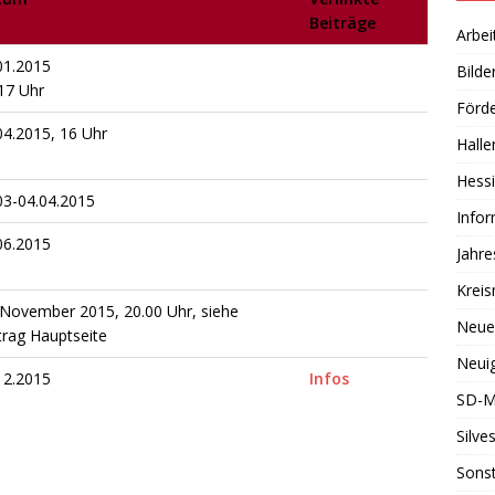
Beiträge
Arbei
01.2015
Bilde
17 Uhr
Förde
04.2015, 16 Uhr
Halle
Hessi
03-04.04.2015
Info
06.2015
Jahr
Kreis
 November 2015, 20.00 Uhr, siehe
Neue
trag Hauptseite
Neuig
12.2015
Infos
SD-M
Silve
Sonst