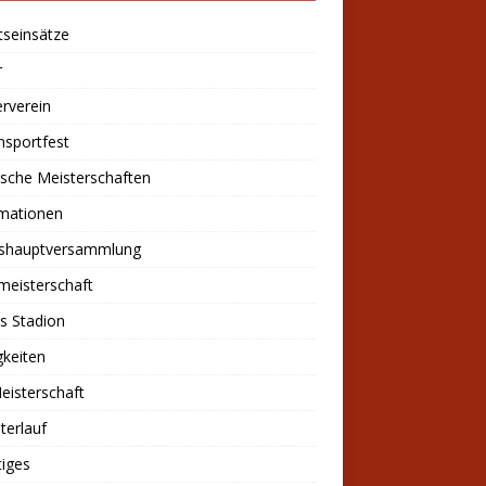
tseinsätze
r
rverein
nsportfest
sche Meisterschaften
rmationen
eshauptversammlung
meisterschaft
s Stadion
keiten
eisterschaft
sterlauf
iges