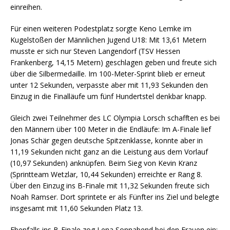
einreihen.
Für einen weiteren Podestplatz sorgte Keno Lemke im
Kugelstoßen der Männlichen Jugend U18: Mit 13,61 Metern
musste er sich nur Steven Langendorf (TSV Hessen
Frankenberg, 14,15 Metern) geschlagen geben und freute sich
über die Silbermedaille. Im 100-Meter-Sprint blieb er erneut
unter 12 Sekunden, verpasste aber mit 11,93 Sekunden den
Einzug in die Finalläufe um fünf Hundertstel denkbar knapp.
Gleich zwei Teilnehmer des LC Olympia Lorsch schafften es bei
den Männern über 100 Meter in die Endläufe: Im A-Finale lief
Jonas Schär gegen deutsche Spitzenklasse, konnte aber in
11,19 Sekunden nicht ganz an die Leistung aus dem Vorlauf
(10,97 Sekunden) anknüpfen. Beim Sieg von Kevin Kranz
(Sprintteam Wetzlar, 10,44 Sekunden) erreichte er Rang 8.
Über den Einzug ins B-Finale mit 11,32 Sekunden freute sich
Noah Ramser. Dort sprintete er als Fünfter ins Ziel und belegte
insgesamt mit 11,60 Sekunden Platz 13.
Ebenfalls ins B-Finale zog Lena Sonnabend bei den Frauen ein;