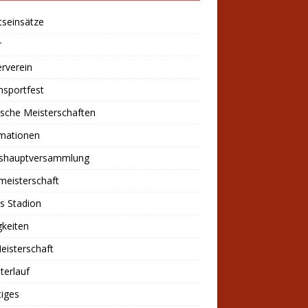
tseinsätze
r
rverein
nsportfest
sche Meisterschaften
rmationen
eshauptversammlung
meisterschaft
s Stadion
keiten
eisterschaft
sterlauf
iges