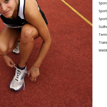
Spon
Sport
Sport
Südhe
Term
Train
Wett