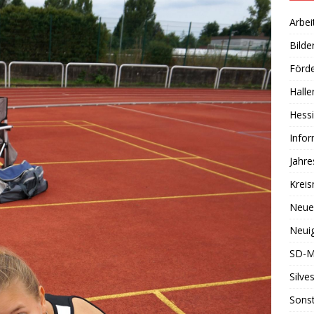
Arbei
Bilde
Förde
Halle
Hessi
Info
Jahr
Kreis
Neue
Neuig
SD-M
Silve
Sonst