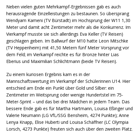
Neben vielen guten Mehrkampf-Ergebnissen gab es auch
herausragende Einzelleistungen zu bestaunen. So übersprang
Wendyam Kameni (TV Bürstadt) im Hochsprung der W11 1,30
Meter und damit acht Zentimeter mehr als die Konkurrenz. Im
Vierkampf musste sie sich allerdings Eva Keller (TV Reisen)
geschlagen geben. Im Ballwurf der M10 hatte Leon Mitschke
(TV Heppenheim) mit 41,50 Metern fünf Meter Vorsprung vor
dem Feld; im Vierkampf reichte es für Bronze hinter Lias
Eberius und Maximilian Schlichtmann (beide TV Reisen).
Zu einem kuriosen Ergebnis kam es in der
Mannschaftswertung im Vierkampf der Schülerinnen U14. Hier
entschied am Ende ein Punkt über Gold und Silber: ein
Zentimeter im Weitsprung oder wenige Hundertstel im 75-
Meter-Sprint – und das bei drei Mädchen in jedem Team. Das
bessere Ende gab es für Martha Hartmann, Louisa Eßinger und
Valerie Neumann (LG VfL/SSG Bensheim, 4274 Punkte); Anne
Lenya Knapp, Elise Huberti und Louisa Schäffner (LC Olympia
Lorsch, 4273 Punkte) freuten sich auch über den zweiten Platz.