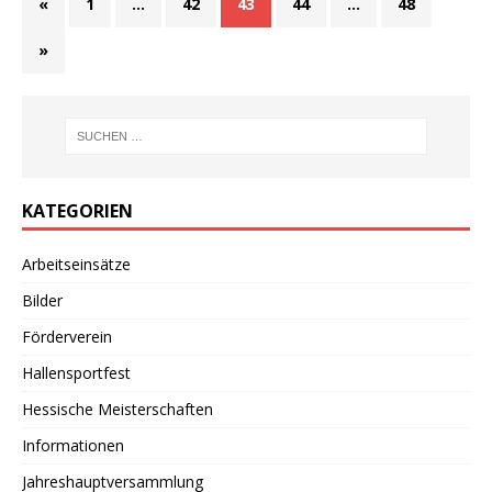
«
1
…
42
43
44
…
48
»
KATEGORIEN
Arbeitseinsätze
Bilder
Förderverein
Hallensportfest
Hessische Meisterschaften
Informationen
Jahreshauptversammlung