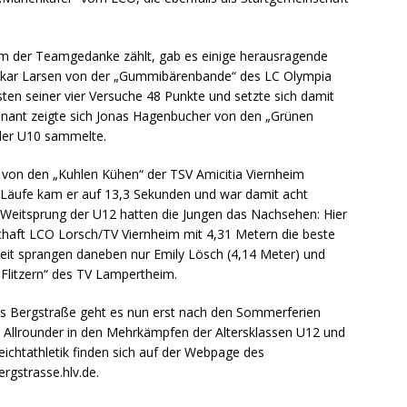
llem der Teamgedanke zählt, gab es einige herausragende
 Oskar Larsen von der „Gummibärenbande“ des LC Olympia
ten seiner vier Versuche 48 Punkte und setzte sich damit
inant zeigte sich Jonas Hagenbucher von den „Grünen
 der U10 sammelte.
 von den „Kuhlen Kühen“ der TSV Amicitia Viernheim
er Läufe kam er auf 13,3 Sekunden und war damit acht
m Weitsprung der U12 hatten die Jungen das Nachsehen: Hier
schaft LCO Lorsch/TV Viernheim mit 4,31 Metern die beste
weit sprangen daneben nur Emily Lösch (4,14 Meter) und
Flitzern“ des TV Lampertheim.
eis Bergstraße geht es nun erst nach den Sommerferien
 Allrounder in den Mehrkämpfen der Altersklassen U12 und
leichtathletik finden sich auf der Webpage des
ergstrasse.hlv.de.