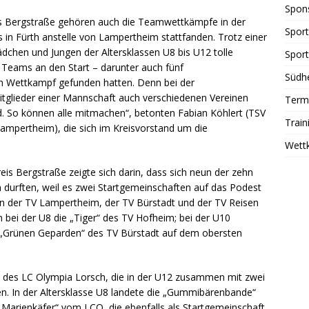
Spon
eis Bergstraße gehören auch die Teamwettkämpfe in der
Sport
s in Fürth anstelle von Lampertheim stattfanden. Trotz einer
chen und Jungen der Altersklassen U8 bis U12 tolle
Sport
4 Teams an den Start – darunter auch fünf
Südhe
sen Wettkampf gefunden hatten. Denn bei der
 Mitglieder einer Mannschaft auch verschiedenen Vereinen
Term
 So können alle mitmachen“, betonten Fabian Köhlert (TSV
Train
ampertheim), die sich im Kreisvorstand um die
Wett
eis Bergstraße zeigte sich darin, dass sich neun der zehn
 durften, weil es zwei Startgemeinschaften auf das Podest
ten der TV Lampertheim, der TV Bürstadt und der TV Reisen
n bei der U8 die „Tiger“ des TV Hofheim; bei der U10
ie „Grünen Geparden“ des TV Bürstadt auf dem obersten
“ des LC Olympia Lorsch, die in der U12 zusammen mit zwei
n. In der Altersklasse U8 landete die „Gummibärenbande“
 „Marienkäfer“ vom LCO, die ebenfalls als Startgemeinschaft