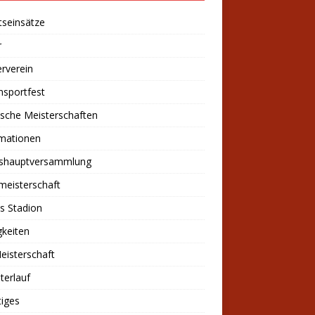
tseinsätze
r
rverein
nsportfest
sche Meisterschaften
rmationen
eshauptversammlung
meisterschaft
s Stadion
keiten
eisterschaft
sterlauf
iges