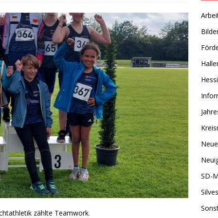
Arbei
Bilde
Förde
Halle
Hessi
Info
Jahr
Kreis
Neue
Neuig
SD-M
Silve
Sonst
ichtathletik zählte Teamwork.