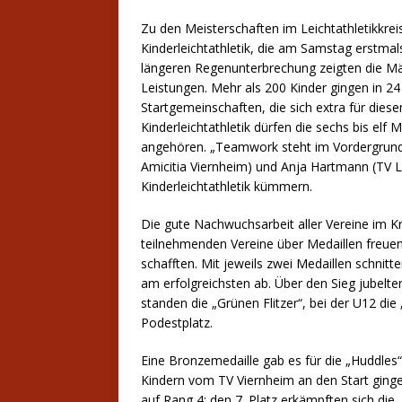
Zu den Meisterschaften im Leichtathletikkr
Kinderleichtathletik, die am Samstag erstmal
längeren Regenunterbrechung zeigten die Mäd
Leistungen. Mehr als 200 Kinder gingen in 2
Startgemeinschaften, die sich extra für die
Kinderleichtathletik dürfen die sechs bis elf
angehören. „Teamwork steht im Vordergrund.
Amicitia Viernheim) und Anja Hartmann (TV L
Kinderleichtathletik kümmern.
Die gute Nachwuchsarbeit aller Vereine im Kr
teilnehmenden Vereine über Medaillen freuen
schafften. Mit jeweils zwei Medaillen schnit
am erfolgreichsten ab. Über den Sieg jubelte
standen die „Grünen Flitzer“, bei der U12 d
Podestplatz.
Eine Bronzemedaille gab es für die „Huddles
Kindern vom TV Viernheim an den Start ginge
auf Rang 4; den 7. Platz erkämpften sich die